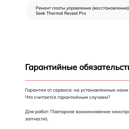
Ремонт платы управления (восстановление)
Seek Thermal Reveal Pro
Прошивка (Обновление ПО) Seek Thermal
Reveal Pro
Замена дисплея (экрана) Seek Thermal
Reveal Pro
Замена корпуса Seek Thermal Reveal Pro
Гарантийные обязательст
Замена аккумулятора Seek Thermal Reveal
Pro
Гарантия от сервиса: на установленные нами
Замена процессора Seek Thermal Reveal Pr
Что считается гарантийным случаем?
Замена USB порта Seek Thermal Reveal Pro
Для работ: Повторное возникновение неиспр
запчасти).
Замена ключей управления Seek Thermal
Reveal Pro