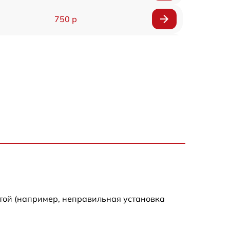
750 р
450 р
750 р
1500 р
700 р
850 р
650 р
той (например, неправильная установка
590 р