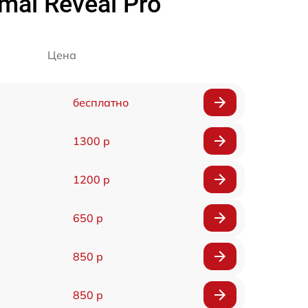
al Reveal Pro
Цена
бесплатно
1300 р
1200 р
650 р
850 р
850 р