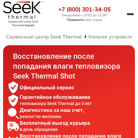
+7 (800) 301-34-05
Ежедневно с 9:00 до 21:00
Позвонить
мне утром
Сервисный центр Seek
Thermal
в Кирове
Сервисный центр Seek Thermal
Каталог устройств
Восстановление после
попадания влаги тепловизора
Seek Thermal Shot
Официальный сервис
Гарантийное обслуживание
тепловизора Seek Thermal до 3 лет
Диагностика за наш счет,
ремонт по желанию
Бесплатный выезд курьера
в день обращения
Восстановление после попадания влаги